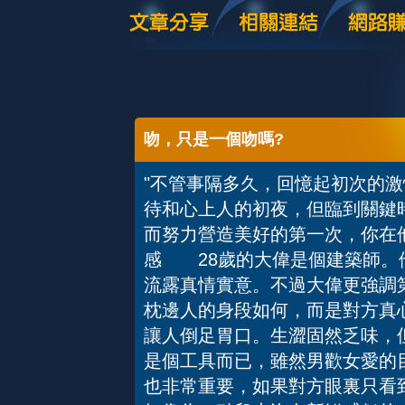
吻，只是一個吻嗎?
"不管事隔多久，回憶起初次的
待和心上人的初夜，但臨到關鍵
而努力營造美好的第一次，你在
感 28歲的大偉是個建築師。
流露真情實意。不過大偉更強調
枕邊人的身段如何，而是對方真
讓人倒足胃口。生澀固然乏味，
是個工具而已，雖然男歡女愛的
也非常重要，如果對方眼裏只看