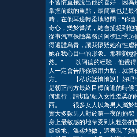
不習慣直接說出他的喜好，因為
掌握前戲的重點，最簡單也是最
時，在他耳邊輕柔地發問：“你喜
奇心，樂於嘗試，總會捕捉到
從事汽車保險業務的阿德回憶起
得遍體烏青，讓我懷疑她有性虐
她在我心目中的形象。那種刻意
然。” 以阿德的經驗，他覺得
人一定會告訴你該用力點，就算
方。 【私房話悄悄說】好吧!
是朝正南方最終目標前進的時候
何進行，請切記融入女性溫柔的
西。 很多女人以為男人屬於雄
實大多數男人對於第一夜的抱怨
身上最敏感的地帶受到太粗魯的
緩緩地、溫柔地做，這表現了她