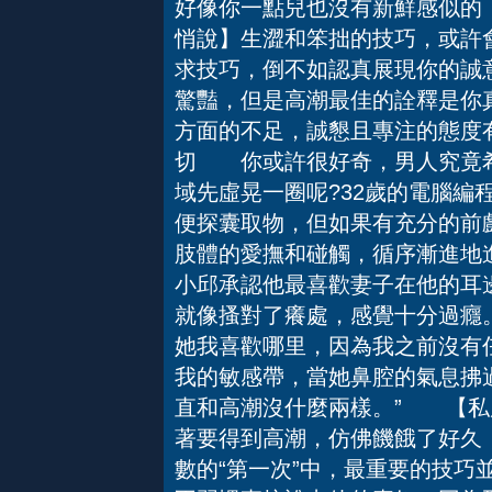
好像你一點兒也沒有新鮮感似的
悄說】生澀和笨拙的技巧，或許
求技巧，倒不如認真展現你的誠
驚豔，但是高潮最佳的詮釋是你
方面的不足，誠懇且專注的態度
切 你或許很好奇，男人究竟希
域先虛晃一圈呢?32歲的電腦編
便探囊取物，但如果有充分的前
肢體的愛撫和碰觸，循序漸進
小邱承認他最喜歡妻子在他的耳
就像搔對了癢處，感覺十分過癮
她我喜歡哪里，因為我之前沒有
我的敏感帶，當她鼻腔的氣息拂
直和高潮沒什麼兩樣。” 【私
著要得到高潮，仿佛饑餓了好久
數的“第一次”中，最重要的技巧